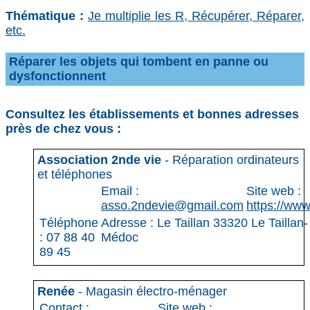
Thématique :
Je multiplie les R, Récupérer, Réparer,
etc.
Réparer les objets qui tombent en panne ou
dysfonctionnent
Consultez les établissements et bonnes adresses
près de chez vous :
Association 2nde vie
- Réparation ordinateurs
et téléphones
Email :
Site web :
asso.2ndevie@gmail.com
https://ww
Téléphone
Adresse : Le Taillan 33320 Le Taillan-
: 07 88 40
Médoc
89 45
Renée
- Magasin électro-ménager
Contact :
Site web :