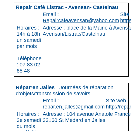
Repair Café Listrac - Avensan- Castelnau
Email :
Site
Repaircafeavensan@yahoo.com
http
Horaires :
Adresse : place de la Mairie à Avens
14h à 18h
Avensan/Listrac/Castelnau
un samedi
par mois
Téléphone
: 07 83 02
85 48
Répar’en Jalles
- Journées de réparation
d’objets/transmission de savoirs
Email :
Site web :
repar.en.jalles@gmail.com
http://repa
Horaires :
Adresse : 104 avenue Anatole France
3e samedi
33160 St Médard en Jalles
du mois