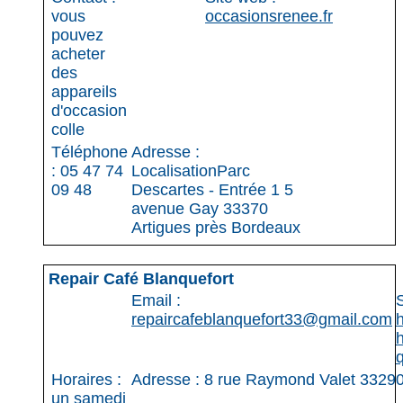
vous
occasionsrenee.fr
pouvez
acheter
des
appareils
d'occasion
colle
Téléphone
Adresse :
: 05 47 74
LocalisationParc
09 48
Descartes - Entrée 1 5
avenue Gay 33370
Artigues près Bordeaux
Repair Café Blanquefort
Email :
S
repaircafeblanquefort33@gmail.com
Horaires :
Adresse : 8 rue Raymond Valet 33290
un samedi