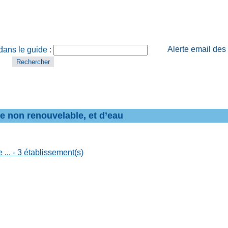
Alerte email des
dans le guide :
 non renouvelable, et d’eau
 ... - 3 établissement(s)